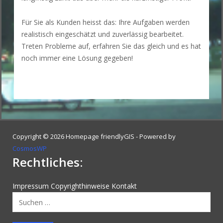
Für Sie als Kunden heisst das: Ihre Aufgaben werden
realistisch eingeschätzt und zuverlässig bearbeitet.
Treten Probleme auf, erfahren Sie das gleich und es hat
noch immer eine Lösung gegeben!
Copyright © 2026 Homepage friendlyGIS - Powered by
CosmosWP
Rechtliches:
Impressum
Copyrighthinweise
Kontakt
Suchen
nach: