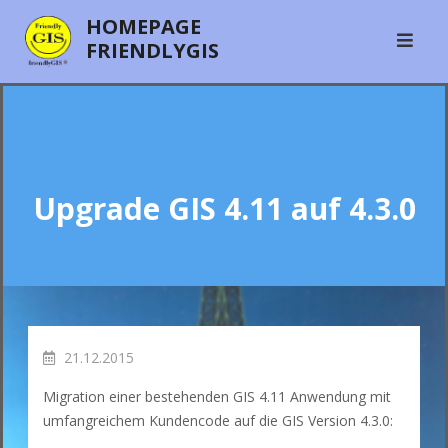
Skip
HOMEPAGE
to
FRIENDLYGIS
content
Upgrade GIS 4.11 auf 4.3.0
21.12.2015
Migration einer bestehenden GIS 4.11 Anwendung mit
umfangreichem Kundencode auf die GIS Version 4.3.0: