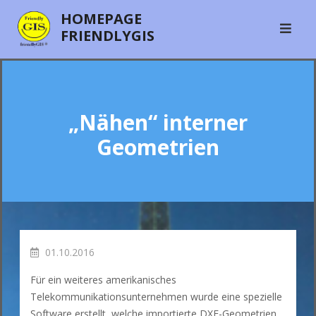
Skip
HOMEPAGE
to
FRIENDLYGIS
content
„Nähen“ interner
Geometrien
01.10.2016
Für ein weiteres amerikanisches
Telekommunikationsunternehmen wurde eine spezielle
Software erstellt, welche importierte DXF-Geometrien